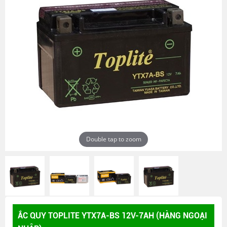
Double tap to zoom
ẮC QUY TOPLITE YTX7A-BS 12V-7AH (HÀNG NGOẠI