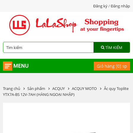
Đăng ký
/
Đăng nhập
TÌM KIẾM
MENU
Giỏ hàng [
0
] sp
Trang chủ
Sản phẩm
ACQUY
ACQUY MOTO
Ắc quy Toplite
YTX7A-BS 12V-7AH (HÀNG NGOẠI NHẬP)