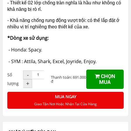
- Thiết kế 02 lớp chống tràn nghĩa là hầu như không có
khả năng bị rò rỉ.
- Khả năng chống rung động vượt trội: có thể lắp đặt ở
nhiều vị trí nghiêng theo thiết kế của xe.
*Dòng xe sử dụng:
- Honda:
Spacy.
- SYM :
Attila, Shark, Excel, Joyride, Enjoy.
-
Số
CHỌN
Thanh toán: 691.000
đ
MUA
+
lượng
MUA NGAY
Giao Tận Nơi Hoặc Nhận Tại Cửa Hàng