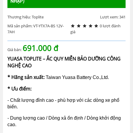
NHẬP)
Thương hiệu: Toplite
Lượt xem: 341
Mã sản phẩm: VT-YTX7A-BS 12V-
0 lượt đánh
7AH
giá
691.000 đ
Giá bán:
YUASA TOPLITE – ẮC QUY MIỄN BẢO DƯỠNG CÔNG
NGHỆ CAO
* Hãng sản xuất:
Taiwan Yuasa Battery Co.,Ltd.
* Ưu điểm:
- Chất lượng đỉnh cao - phù hợp với các dòng xe phổ
biến.
- Dung lượng cao / Dòng xả ổn định / Dòng khởi động
cao.