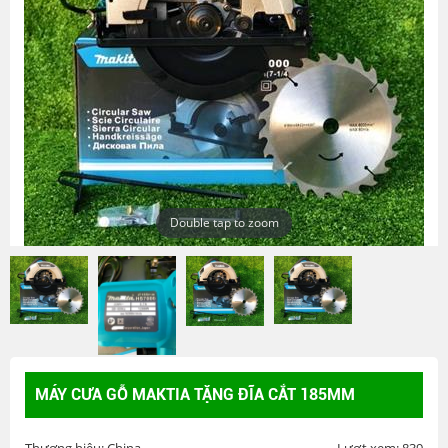
Double tap to zoom
MÁY CƯA GỖ MAKTIA TẶNG ĐĨA CẮT 185MM
Thương hiệu: China
Lượt xem: 839