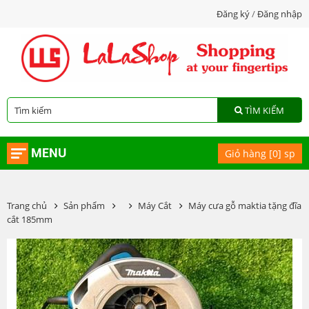
Đăng ký
/
Đăng nhập
TÌM KIẾM
MENU
Giỏ hàng [
0
] sp
Trang chủ
Sản phẩm
Máy Cắt
Máy cưa gỗ maktia tặng đĩa
cắt 185mm