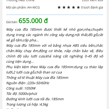
Mã sản phẩm: AH-MCG
0 lượt đánh giá
655.000 đ
Giá bán:
Máy cưa đĩa 185mm
được thiết kế nhỏ gọn,nhẹ,chuyên
dụng trong các ngành thi công xây dựng,nội thất,đồ gỗ,cắt
xẻ gỗ tấm,cốp pha...
Máy cưa đĩa 185mm
với vỏ bằng nhựa ABS siêu bền,chắc
chắn.Máy chạy êm,động cơ khỏe, nắp chắn bảo vệ, điều
chỉnh độ sâu lưỡi cưa,khả năng cắt nghiêng 0-45 độ vô
cùng tiện dụng...
Phụ kiện kèm theo
Máy cưa đĩa 185mm:
dụng cụ tháo lắp
lưỡi,2 lưỡi cưa gỗ,chổi than sơ cua
Thông số kĩ thuật
Máy cưa đĩa 185mm
Nguồn điện :220v-50/60Hz
Công suất :1050W
Tốc độ :5000v/phút
Đường kính lưỡi cưa tối đa :185mm
Trọng lượng cả hộp :4,5kg