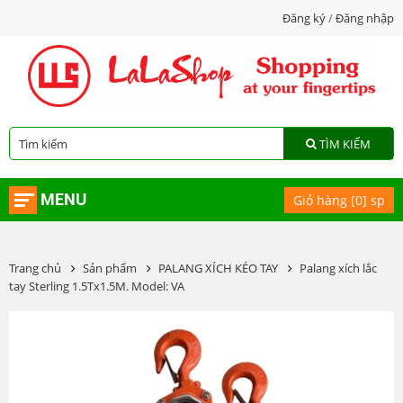
Đăng ký
/
Đăng nhập
TÌM KIẾM
MENU
Giỏ hàng [
0
] sp
Trang chủ
Sản phẩm
PALANG XÍCH KÉO TAY
Palang xích lắc
tay Sterling 1.5Tx1.5M. Model: VA