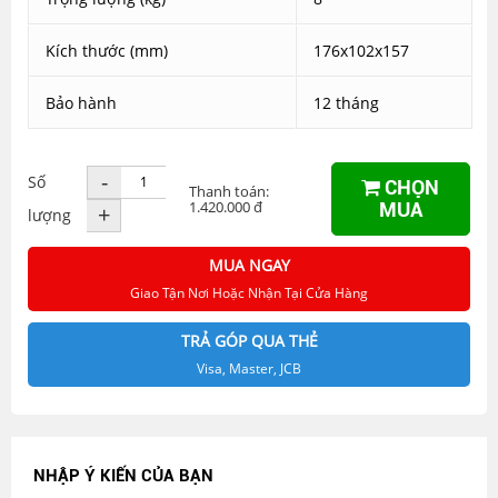
Kích thước (mm)
176x102x157
Bảo hành
12 tháng
-
Số
CHỌN
Thanh toán:
1.420.000 đ
MUA
+
lượng
MUA NGAY
Giao Tận Nơi Hoặc Nhận Tại Cửa Hàng
TRẢ GÓP QUA THẺ
Visa, Master, JCB
NHẬP Ý KIẾN CỦA BẠN