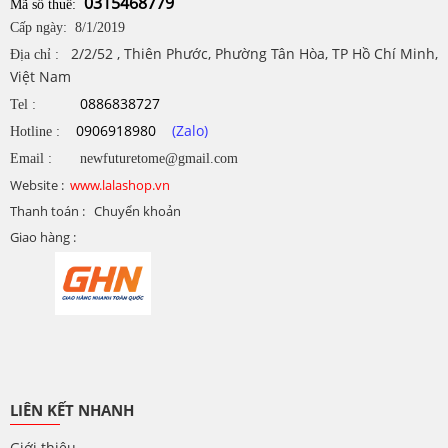
0315468779
Mã số thuế:
Cấp ngày: 8/1/2019
2/2/52 , Thiên Phước, Phường Tân Hòa, TP Hồ Chí Minh,
Địa chỉ :
Việt Nam
0886838727
Tel :
0906918980
(Zalo)
Hotline :
Email : newfuturetome@gmail.com
Website :
www.lalashop.vn
Thanh toán : Chuyển khoản
Giao hàng :
LIÊN KẾT NHANH
Giới thiệu