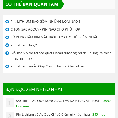
CÓ THỂ BẠN QUAN TÂM
PIN LITHIUM BAO GỒM NHỮNG LOẠI NÀO ?
CHỌN SẠC ACQUY - PIN NÀO CHO PHÙ HỢP
SỬ DỤNG TẤM PIN MẶT TRỜI SAO CHO TIẾT KIỆM NHẤT
Pin Lithium là gì?
Giải mã 5 lý do tại sao quạt Hatari được người tiêu dùng ưa thích
nhất hiện nay
Pin Lithium và Ắc Quy Chì có điểm gì khác nhau
BẠN ĐỌC XEM NHIỀU NHẤT
SẠC BÌNH ẮC QUY ĐÚNG CÁCH VÀ ĐẢM BẢO AN TOÀN
- 3580
1
lượt xem
Pin Lithium và Ắc Quy Chì có điểm gì khác nhau
- 3451 lượt
2