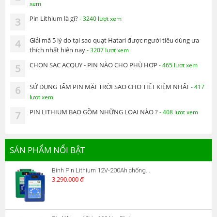
xem
Pin Lithium là gì?
- 3240 lượt xem
3
Giải mã 5 lý do tại sao quạt Hatari được người tiêu dùng ưa
4
thích nhất hiện nay
- 3207 lượt xem
CHỌN SẠC ACQUY - PIN NÀO CHO PHÙ HỢP
- 465 lượt xem
5
SỬ DỤNG TẤM PIN MẶT TRỜI SAO CHO TIẾT KIỆM NHẤT
- 417
6
lượt xem
PIN LITHIUM BAO GỒM NHỮNG LOẠI NÀO ?
- 408 lượt xem
7
SẢN PHẨM NỔI BẬT
Bình Pin Lithium 12V-200Ah chống...
3.290.000 đ