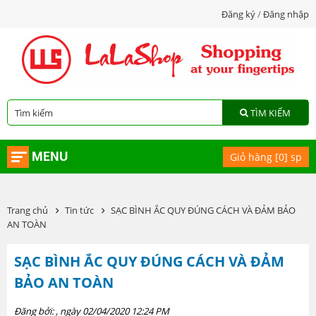
Đăng ký
/
Đăng nhập
TÌM KIẾM
MENU
Giỏ hàng [
0
] sp
Trang chủ
Tin tức
SẠC BÌNH ẮC QUY ĐÚNG CÁCH VÀ ĐẢM BẢO
AN TOÀN
SẠC BÌNH ẮC QUY ĐÚNG CÁCH VÀ ĐẢM
BẢO AN TOÀN
Đăng bởi:
, ngày 02/04/2020 12:24 PM