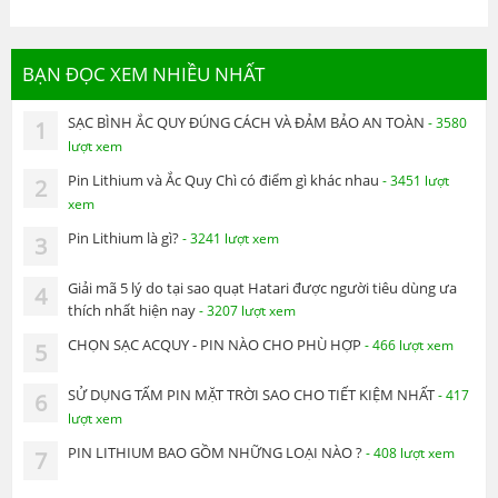
BẠN ĐỌC XEM NHIỀU NHẤT
SẠC BÌNH ẮC QUY ĐÚNG CÁCH VÀ ĐẢM BẢO AN TOÀN
- 3580
1
lượt xem
Pin Lithium và Ắc Quy Chì có điểm gì khác nhau
- 3451 lượt
2
xem
Pin Lithium là gì?
- 3241 lượt xem
3
Giải mã 5 lý do tại sao quạt Hatari được người tiêu dùng ưa
4
thích nhất hiện nay
- 3207 lượt xem
CHỌN SẠC ACQUY - PIN NÀO CHO PHÙ HỢP
- 466 lượt xem
5
SỬ DỤNG TẤM PIN MẶT TRỜI SAO CHO TIẾT KIỆM NHẤT
- 417
6
lượt xem
PIN LITHIUM BAO GỒM NHỮNG LOẠI NÀO ?
- 408 lượt xem
7