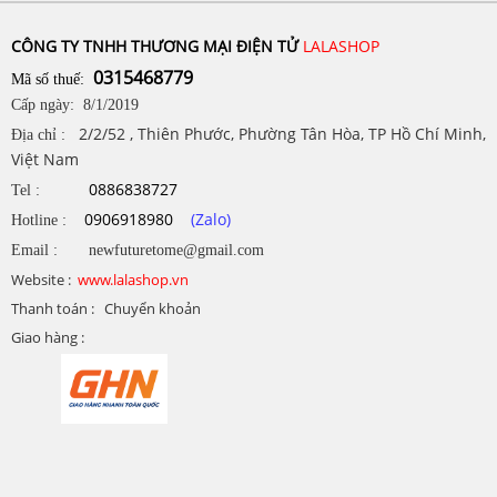
CÔNG TY TNHH THƯƠNG MẠI ĐIỆN TỬ
LALASHOP
0315468779
Mã số thuế:
Cấp ngày: 8/1/2019
2/2/52 , Thiên Phước, Phường Tân Hòa, TP Hồ Chí Minh,
Địa chỉ :
Việt Nam
0886838727
Tel :
0906918980
(Zalo)
Hotline :
Email : newfuturetome@gmail.com
Website :
www.lalashop.vn
Thanh toán : Chuyển khoản
Giao hàng :