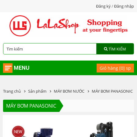
Đăng ký
/
Đăng nhập
TÌM KIẾM
MENU
Giỏ hàng [
0
] sp
Trang chủ
Sản phẩm
MÁY BƠM NƯỚC
MÁY BƠM PANASONIC
MÁY BƠM PANASONIC