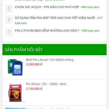
CHỌN SẠC ACQUY - PIN NÀO CHO PHÙ HỢP
- 466 lượt xem
5
SỬ DỤNG TẤM PIN MẶT TRỜI SAO CHO TIẾT KIỆM NHẤT
- 417
6
lượt xem
PIN LITHIUM BAO GỒM NHỮNG LOẠI NÀO ?
- 408 lượt xem
7
SẢN PHẨM NỔI BẬT
Bình Pin Lithium 12V-200Ah chống...
3.290.000 đ
Pin lithium 12V - 100Ah - Bình...
2.150.000 đ