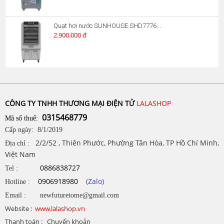
Quạt hơi nước SUNHOUSE SHD7776...
2.900.000 đ
CÔNG TY TNHH THƯƠNG MẠI ĐIỆN TỬ
LALASHOP
0315468779
Mã số thuế:
Cấp ngày: 8/1/2019
2/2/52 , Thiên Phước, Phường Tân Hòa, TP Hồ Chí Minh,
Địa chỉ :
Việt Nam
0886838727
Tel :
0906918980
(Zalo)
Hotline :
Email : newfuturetome@gmail.com
Website :
www.lalashop.vn
Thanh toán : Chuyển khoản