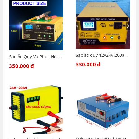
Sạc ắc quy 12v24v 200ah sạc bình ôtô xe tải thông minh tự động ngắt khi đầy - BT168 NEW
Sạc Ắc Quy Và Phục Hồi Bình Ắc Quy 12V 24V 200AH- Máy Sac Acquy hàng cao cấp
330.000 đ
350.000 đ