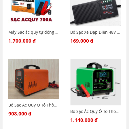
Máy Sạc ắc quy tự động NJ 700A-12V-24V- Sạc Công Suất Lớn 2Ah-700Ah CÓ MÀN HÌNH LCD Báo Volt Dòng Sạc
Bộ Sạc Xe Đạp Điện 48V 12AH Chống Phồng Bình, Sạc tự ngắt khi đầy -xe ninja, 133S, Pega, Zomer, Vespa… Xe 4 Bình Ắc Quy
1.700.000 đ
169.000 đ
Bộ Sạc Ác Quy Ô Tô Thông Minh 12V-24V 500W Bằng Đồng Nguyên Chất – MÃ 5588T – Công Suất Cao – Có Chức Năng Sửa Chữa Phục Hồi Ắc Quy ( MÀU CAM)
Bộ Sạc Ác Quy Ô Tô Thông Minh 12V-24V 1000W Bằng Đồng Nguyên Chất – MÃ 6588T – Công Suất Cao – Có Chức Năng Sửa Chữa Phục Hồi Ắc Quy ( MÀU XANH LÁ)
908.000 đ
1.140.000 đ