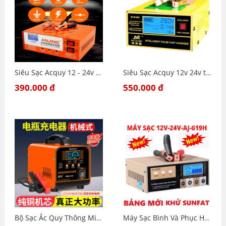
Siêu Sạc Acquy 12 - 24v 200Ah - Sạc có tạo xung khử sunfat - Siêu Sạc Acquy 12 - 24v 618B
Siêu Sạc Acquy 12v 24v thông minh 2Ah - 200Ah-Máy sạc bình Ắc quy thông minh
390.000 đ
550.000 đ
Bộ Sạc Ắc Quy Thông Minh 12V-24V Công Suất Cao Có Chức Năng Sửa Chữa Phục Hồi Ắc Quy
Máy Sạc Bình Và Phục Hồi Bình 12V 24V 400AH AJ-619H-Sạc có phục hồi bình bằng Khử Sunfat