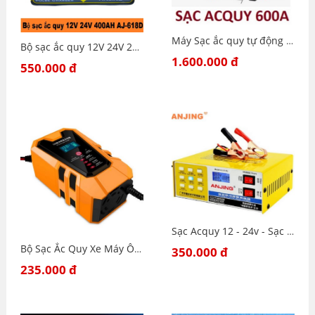
Máy Sạc ắc quy tự động NJ 600A-12V-24V- Sạc Công Suất Lớn 2Ah-600Ah CÓ MÀN HÌNH LCD Báo Volt Dòng Sạc - 600A
Bộ sạc ắc quy 12V 24V 20A 400AH tự ngắt thông minh AJ-618D-NEW
1.600.000 đ
550.000 đ
Sạc Acquy 12 - 24v - Sạc Acquy 12 - 24v 200Ah - AJ - 618 C3
Bộ Sạc Ắc Quy Xe Máy Ô Tô 12V-24V Phiên Bản Cao Cấp 2Ah-100Ah-Tự Động-Sạc có khử sunfat
350.000 đ
235.000 đ