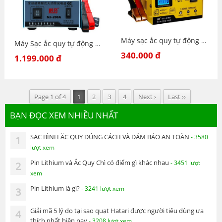
Máy sạc ắc quy tự động 6v 12v 24v - 200ah cho ô tô và xe máy tự động ngắt khi đầy - BTN2
Máy Sạc ắc quy tự động NJ 200A-12V-24V- Sạc Đúng Công Suất 4Ah-200Ah 12V-24V Khử Sunfat Công Suất Lớn - 200A-NJ
340.000 đ
1.199.000 đ
Page 1 of 4
1
2
3
4
Next ›
Last ››
BẠN ĐỌC XEM NHIỀU NHẤT
SẠC BÌNH ẮC QUY ĐÚNG CÁCH VÀ ĐẢM BẢO AN TOÀN
- 3580
1
lượt xem
Pin Lithium và Ắc Quy Chì có điểm gì khác nhau
- 3451 lượt
2
xem
Pin Lithium là gì?
- 3241 lượt xem
3
Giải mã 5 lý do tại sao quạt Hatari được người tiêu dùng ưa
4
thích nhất hiện nay
- 3208 lượt xem