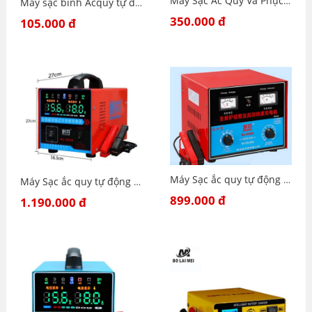
Máy Sạc Ắc Quy Và Phục Hồi Bình Ắc Quy 12V 24V 200AH AJ-618E - Sạc Acquy Khu sunfat- AJ-618E
Máy sạc bình Acquy tự động 12V cho xe Ô tô, xe máy - Sạc ắc quy
350.000 đ
105.000 đ
Máy Sạc ắc quy tự động NJN 300A-6V-12V-24V- Sạc Công Suất Lớn 2Ah-300Ah CÓ MÀN HÌNH LCD Báo Volt Dòng Sạc
Máy Sạc ắc quy tự động NJ 200A-12V-24V- Sạc Đúng Công Suất 4Ah-200Ah 12V-24V Khử Sunfat Công Suất Lớn - 200A-NJ
899.000 đ
1.190.000 đ