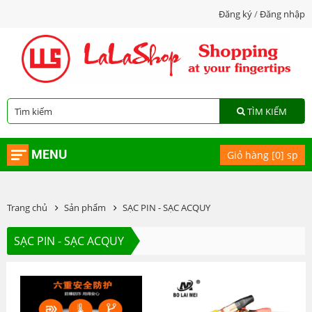
Đăng ký
/
Đăng nhập
TÌM KIẾM
MENU
Giỏ hàng [
0
] sp
Trang chủ
Sản phẩm
SẠC PIN - SẠC ACQUY
SẠC PIN - SẠC ACQUY