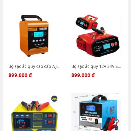
Bộ sạc ắc quy cao cấp AJ-618 T LCD 12-24v 6AH-400AH tự động công suất lớn
Bộ sạc ắc quy 12V 24V Sạc Xe Ô tô, Xe Tải Cao Cấp Tự Động Bình Khô Chì-axit pin Sạc Xung Sửa Chữa ANJING-619L-400Ah
899.000 đ
899.000 đ