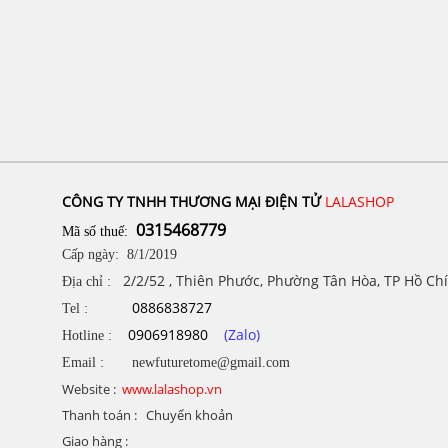
CÔNG TY TNHH THƯƠNG MẠI ĐIỆN TỬ
LALASHOP
0315468779
Mã số thuế:
Cấp ngày: 8/1/2019
2/2/52 , Thiên Phước, Phường Tân Hòa, TP Hồ Ch
Địa chỉ :
0886838727
Tel :
0906918980
(Zalo)
Hotline :
Email : newfuturetome@gmail.com
Website :
www.lalashop.vn
Thanh toán : Chuyển khoản
Giao hàng :