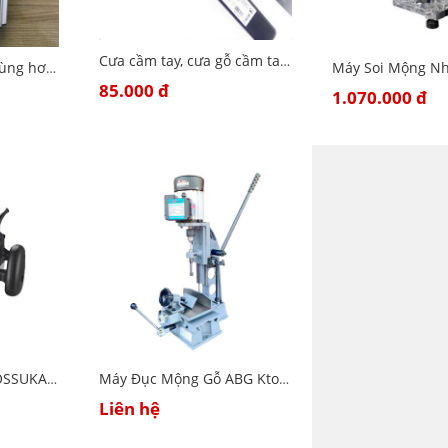
Cưa cầm tay, cưa gỗ cầm tay 350mm
Súng bắn đinh gỗ dùng hơi F50 TOK-Bảo hành 6 tháng
85.000 đ
1.070.000 đ
Máy Soi Thấp ABG OSSUKA OS363 Công Suất Lớn 1650W
Máy Đục Mộng Gỗ ABG Ktomer T3816 Công Suất 750W
Liên hệ