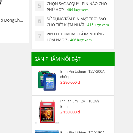
CHỌN SẠC ACQUY - PIN NÀO CHO
5
PHÙ HỢP
- 464 lượt xem
SỬ DỤNG TẤM PIN MẶT TRỜI SAO
6
Máy Soi Mộng Nhỏ DongCheng DMP03-6 Máy Phay Gỗ, Máy Đánh Cạnh
CHO TIẾT KIỆM NHẤT
- 415 lượt xem
PIN LITHIUM BAO GỒM NHỮNG
7
LOẠI NÀO ?
- 406 lượt xem
SẢN PHẨM NỔI BẬT
Bình Pin Lithium 12V-200Ah
chống...
3.290.000 đ
Pin lithium 12V - 100Ah -
Bình...
2.150.000 đ
Bình Pin Lithium 12V-180Ah