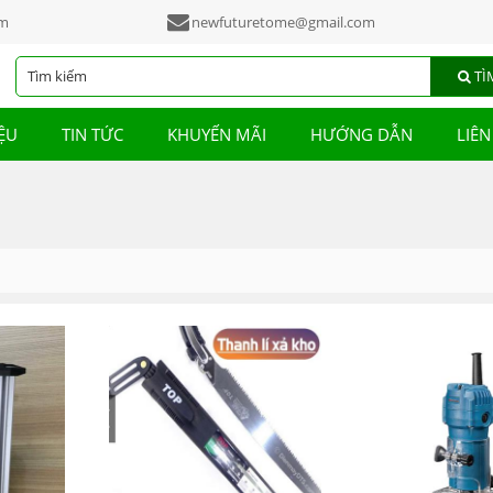
am
newfuturetome@gmail.com
TÌ
IỆU
TIN TỨC
KHUYẾN MÃI
HƯỚNG DẪN
LIÊN