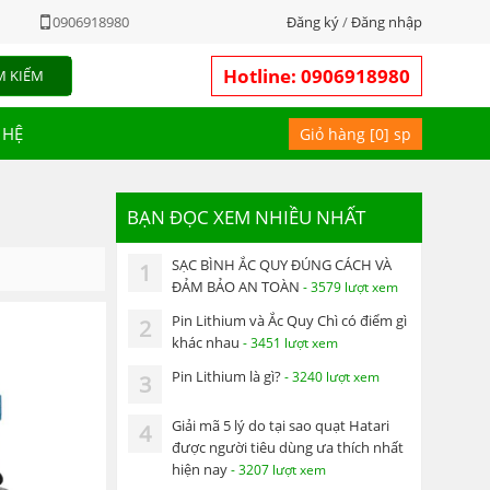
0906918980
Đăng ký
/
Đăng nhập
Hotline: 0906918980
M KIẾM
 HỆ
Giỏ hàng [
0
] sp
BẠN ĐỌC XEM NHIỀU NHẤT
SẠC BÌNH ẮC QUY ĐÚNG CÁCH VÀ
1
ĐẢM BẢO AN TOÀN
- 3579 lượt xem
Pin Lithium và Ắc Quy Chì có điểm gì
2
khác nhau
- 3451 lượt xem
Pin Lithium là gì?
- 3240 lượt xem
3
Giải mã 5 lý do tại sao quạt Hatari
4
được người tiêu dùng ưa thích nhất
hiện nay
- 3207 lượt xem